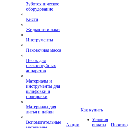
Зуботехническое
оборудование
Кисти
Жидкости и лаки
Инструменты
Паковочная масса
Песок для
пескоструйных
аппаратов
Материалы и
инструменты для
шлифовки и
полировки
Материалы для
Как купить
литья и пайки
Условия
Вспомогательные
Акции
оплаты
Произво
материалы